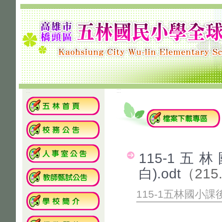
:::
:::
115-1
白).odt
（215
115-1五林國小課